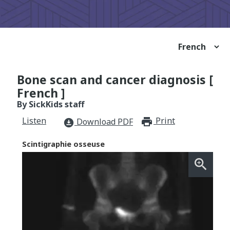
Bone scan and cancer diagnosis [
French ]
By SickKids staff
Listen
Print
print_for
Download PDF
download_for_offline
Scintigraphie osseuse